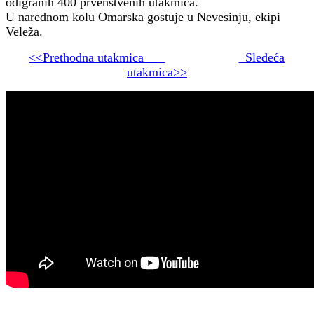
odigranih 400 prvenstvenih utakmica.
U narednom kolu Omarska gostuje u Nevesinju, ekipi
Veleža.
<<Prethodna utakmica
Sledeća
utakmica>>