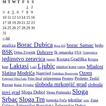
M
T
W
T
F
S
S
1
2
3
4
5
6
7
8
9
10
11
12
13
14
15
16
17
18
19
20
21
22
23
24
25
26
27
28
29
30
31
« Jul
Borac Dubica
borac Samac
analiza
brdo
Borac KD
BSK
Dubrave
fk omarska
Drina Zvornik
FSA
Gomjenica
jedinstvo zeravica
Kozara Gradiška
Krupa
juniori
Ljubic
Laktasi
Mladost
kup
mladost kotor varos
Lauš
Modriča
Ozren
Slatina
Naprijed
Omladinac Brestovcina
pripremna
Proleter Teslić
Progres
Polet Brod
Podgrmeč Oštra Luka
sloboda mrkonjić grad
sloboda
Ravan
Rudar Prijedor
Sloga
novi grad
Sloga Doboj
Sloga Podgradci
Srbac
Sloga Trn
tekstilac
Sutjeska Foča
Zupa
teslic
Željezničar Banjaluka
Željezničar Doboj
Čelinac