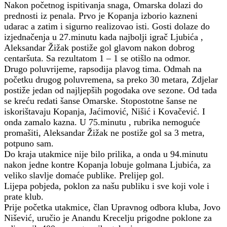
Nakon početnog ispitivanja snaga, Omarska dolazi do
prednosti iz penala. Prvo je Kopanja izborio kazneni
udarac a zatim i sigurno realizovao isti. Gosti dolaze do
izjednačenja u 27.minutu kada najbolji igrač Ljubića ,
Aleksandar Žižak postiže gol glavom nakon dobrog
centaršuta. Sa rezultatom 1 – 1 se otišlo na odmor.
Drugo poluvrijeme, rapsodija plavog tima. Odmah na
početku drugog poluvremena, sa preko 30 metara, Zdjelar
postiže jedan od najljepših pogodaka ove sezone. Od tada
se kreću redati šanse Omarske. Stopostotne šanse ne
iskorištavaju Kopanja, Jaćimović, Nišić i Kovačević. I
onda zamalo kazna. U 75.minutu , rubrika nemoguće
promašiti, Aleksandar Žižak ne postiže gol sa 3 metra,
potpuno sam.
Do kraja utakmice nije bilo prilika, a onda u 94.minutu
nakon jedne kontre Kopanja lobuje golmana Ljubića, za
veliko slavlje domaće publike. Prelijep gol.
Lijepa pobjeda, poklon za našu publiku i sve koji vole i
prate klub.
Prije početka utakmice, član Upravnog odbora kluba, Jovo
Nišević, uručio je Anandu Krecelju prigodne poklone za