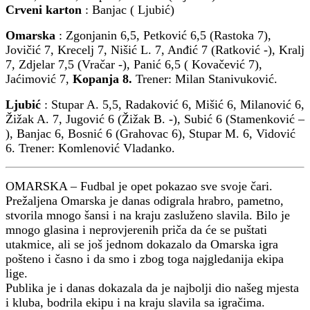
Crveni karton
: Banjac ( Ljubić)
Omarska
: Zgonjanin 6,5, Petković 6,5 (Rastoka 7),
Jovičić 7, Krecelj 7, Nišić L. 7, Anđić 7 (Ratković -), Kralj
7, Zdjelar 7,5 (Vračar -), Panić 6,5 ( Kovačević 7),
Jaćimović 7,
Kopanja 8.
Trener: Milan Stanivuković.
Ljubić
: Stupar A. 5,5, Radaković 6, Mišić 6, Milanović 6,
Žižak A. 7, Jugović 6 (Žižak B. -), Subić 6 (Stamenković –
), Banjac 6, Bosnić 6 (Grahovac 6), Stupar M. 6, Vidović
6. Trener: Komlenović Vladanko.
OMARSKA – Fudbal je opet pokazao sve svoje čari.
Prežaljena Omarska je danas odigrala hrabro, pametno,
stvorila mnogo šansi i na kraju zasluženo slavila. Bilo je
mnogo glasina i neprovjerenih priča da će se puštati
utakmice, ali se još jednom dokazalo da Omarska igra
pošteno i časno i da smo i zbog toga najgledanija ekipa
lige.
Publika je i danas dokazala da je najbolji dio našeg mjesta
i kluba, bodrila ekipu i na kraju slavila sa igračima.