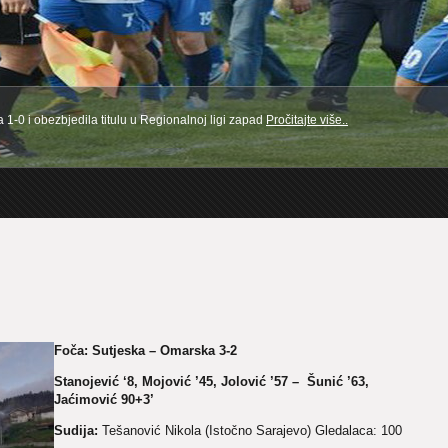
1-0 i obezbjedila titulu u Regionalnoj ligi zapad
Pročitajte više..
1
2
3
4
5
Foča: Sutjeska – Omarska 3-2
Stanojević ‘8, Mojović ’45, Jolović ’57 – Šunić ’63,
Jaćimović 90+3’
Sudija:
Tešanović Nikola (Istočno Sarajevo) Gledalaca: 100