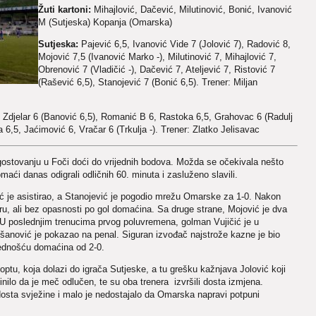
Žuti kartoni:
Mihajlović, Dačević, Milutinović, Bonić, Ivanović
M (Sutjeska) Kopanja (Omarska)
Sutjeska:
Pajević 6,5, Ivanović Vide 7 (Jolović 7), Radović 8,
Mojović 7,5 (Ivanović Marko -), Milutinović 7, Mihajlović 7,
Obrenović 7 (Vladičić -), Dačević 7, Ateljević 7, Ristović 7
(Rašević 6,5), Stanojević 7 (Bonić 6,5). Trener: Miljan
, Zdjelar 6 (Banović 6,5), Romanić B 6, Rastoka 6,5, Grahovac 6 (Radulj
a 6,5, Jaćimović 6, Vračar 6 (Trkulja -). Trener: Zlatko Jelisavac
stovanju u Foči doći do vrijednih bodova. Možda se očekivala nešto
omaći danas odigrali odličnih 60. minuta i zasluženo slavili.
ć je asistirao, a Stanojević je pogodio mrežu Omarske za 1-0. Nakon
u, ali bez opasnosti po gol domaćina. Sa druge strane, Mojović je dva
. U poslednjim trenucima prvog poluvremena, golman Vujičić je u
ešanović je pokazao na penal. Siguran izvođač najstrože kazne je bio
rednošću domaćina od 2-0.
loptu, koja dolazi do igrača Sutjeske, a tu grešku kažnjava Jolović koji
činilo da je meč odlučen, te su oba trenera izvršili dosta izmjena.
dosta svježine i malo je nedostajalo da Omarska napravi potpuni