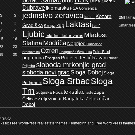
borac Samac
brdo
Drina Zvornik
Dubrave
fk omarska
FSA
Gomjenica
jedinstvo zeravica
S
S
Kozara
SMTheme
juniori
Laktasi
1
2
Gradiška
kup
Krupa
Smart fr
Lauš
8
9
Ljubic
Mladost
mladost kotor varos
15
16
Modriča
Slatina
Naprijed
Omladinac
22
23
Ozren
Polet Brod
Brestovcina
Podgrmeč Oštra Luka
29
30
pripremna
Proleter Teslić
Ravan
Progres
Rudar
sloboda mrkonjić grad
Prijedor
sloboda novi grad
Sloga Doboj
Sloga
Sloga Srbac
Sloga
Podgradci
Trn
tekstilac
Sutjeska Foča
Zupa
teslic
Željezničar Banjaluka
Željezničar
Čelinac
Doboj
MARSKA
nks to:
Free WordPress real estate themes
,
Homebirth
and
Free Word Press themes