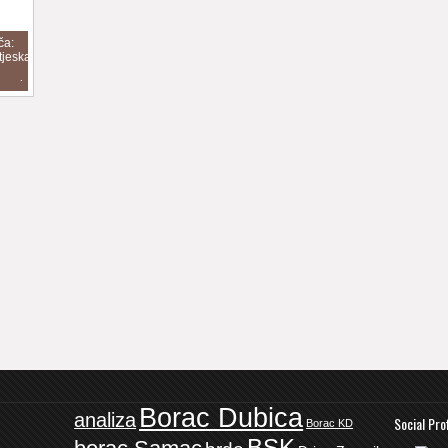
ča:
tjeska
arska
2
Borac Dubica
analiza
Social Pro
Borac KD
BSK