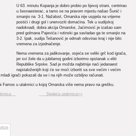
U 63. minutu Kopanja je dobro probio po lijevoj strani, centrirao
u šesnaesterac, a tamo se na pravom mjestu našao Šunić i
smanjio na 3-1. Nažalost, Omarska nije uspjela na vrijeme
postići i drugi gol i unervoziti domaćina. Tek u sudijskoj
nadoknadi, dobra akcija Omarske, Jaćimović je izašao sam
pred golmana Pajevića i rutinski ga savladao ga te smanjio na
3-2. Ipak, sudija Tešanović je odmah odsvirao kraj i nije bilo
vremena za izjednačenje.
Nema vremena za jadikovanje, osjeća se veliki grč kod igrača,
jer svi žele da u jubilarnoj godini izborimo opstanak u eliti
Republike Srpske. Sad je možda najbitnije naći jedanaest
najstaloženijih koji će se moći izboriti sa sve većim i većim
 mladi igrači pokazali da se i na njih može ozbiljno računati.
ani Famos u utakmici u kojoj Omarska više nema pravo na grešku.
utakmica
Sledeća utakmica>>