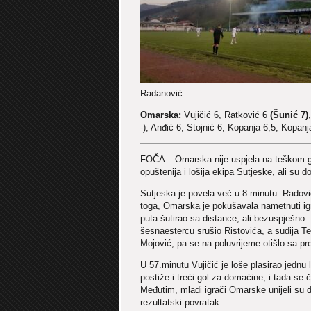
Radanović
Omarska:
Vujičić 6, Ratković 6
(Šunić 7)
-), Anđić 6, Stojnić 6, Kopanja 6,5, Kopanj
FOČA – Omarska nije uspjela na teškom go
opuštenija i lošija ekipa Sutjeske, ali su d
Sutjeska je povela već u 8.minutu. Radovi
toga, Omarska je pokušavala nametnuti igr
puta šutirao sa distance, ali bezuspješno
šesnaestercu srušio Ristovića, a sudija T
Mojović, pa se na poluvrijeme otišlo sa p
U 57.minutu Vujičić je loše plasirao jednu 
postiže i treći gol za domaćine, i tada se 
Međutim, mladi igrači Omarske unijeli su 
rezultatski povratak.