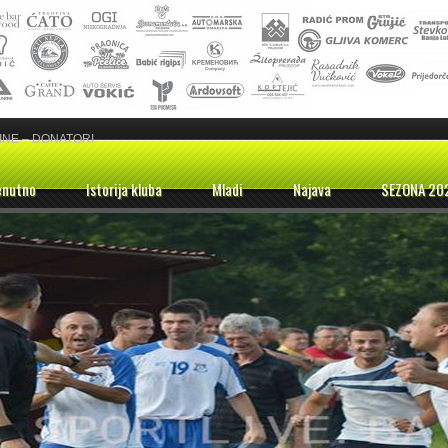
INE – DONATORI
enutno
Istorija kluba
Mladi
Najava
SEZONA 20