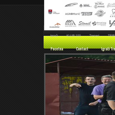
Igrači
KLUB 100
Treneri
TRIB
Pocetna
Contact
Igrači Tr