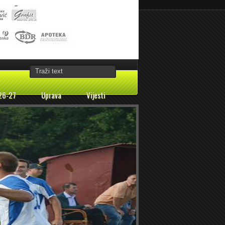
26-27
Uprava
Vijesti