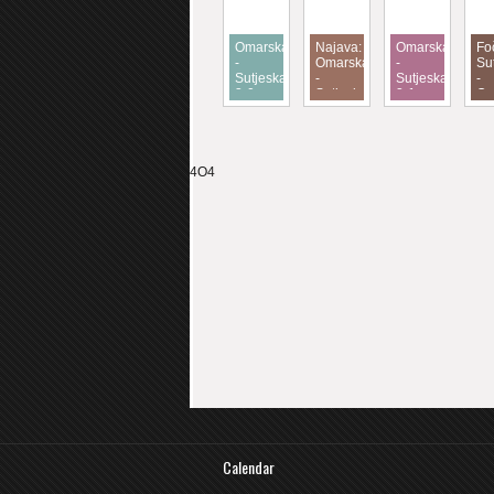
Omarska
Najava:
Omarska
Fo
-
Omarska
-
Su
Sutjeska
-
Sutjeska
-
3-0
Sutjeska
2-1
Om
Foča
3-
4O4
Calendar