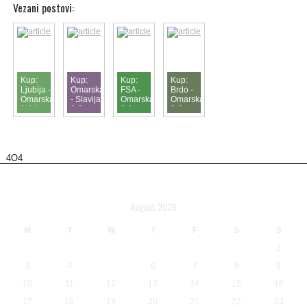
Vezani postovi:
Kup:
Kup:
Kup:
Kup:
Ljubija -
Omarska
FSA -
Brdo -
Omarska
- Slavija
Omarska
Omarska
1-1 (pen
0-2
3-1
2-0
4-1)
4O4
Calendar
August 2026
M
T
W
T
F
S
S
1
2
3
4
5
6
7
8
9
10
11
12
13
14
15
16
17
18
19
20
21
22
23