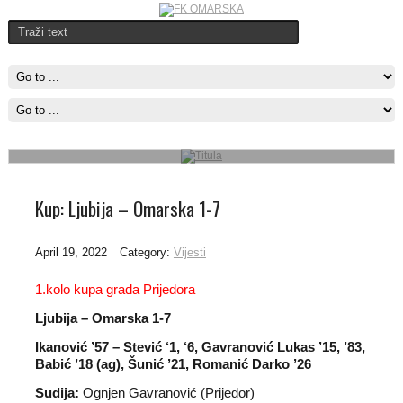
Titula
Omarska je u Banjaluci savladala Budućnost sa 1-0 i obezbjedila titulu
u Regionalnoj ligi zapad
Pročitajte više..
Kup: Ljubija – Omarska 1-7
April 19, 2022
Category:
Vijesti
1.kolo kupa grada Prijedora
Ljubija – Omarska 1-7
Ikanović ’57 – Stević ‘1, ‘6, Gavranović Lukas ’15, ’83,
Babić ’18 (ag), Šunić ’21, Romanić Darko ’26
Sudija:
Ognjen Gavranović (Prijedor)