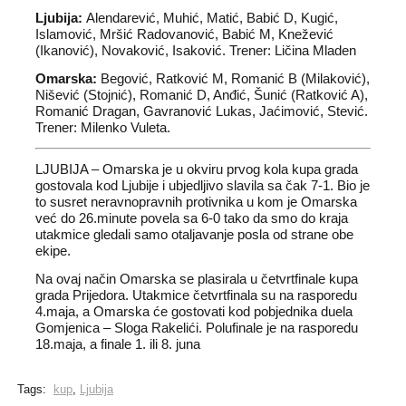
Ljubija:
Alendarević, Muhić, Matić, Babić D, Kugić,
Islamović, Mršić Radovanović, Babić M, Knežević
(Ikanović), Novaković, Isaković. Trener: Ličina Mladen
Omarska:
Begović, Ratković M, Romanić B (Milaković),
Nišević (Stojnić), Romanić D, Anđić, Šunić (Ratković A),
Romanić Dragan, Gavranović Lukas, Jaćimović, Stević.
Trener: Milenko Vuleta.
LJUBIJA – Omarska je u okviru prvog kola kupa grada
gostovala kod Ljubije i ubjedljivo slavila sa čak 7-1. Bio je
to susret neravnopravnih protivnika u kom je Omarska
već do 26.minute povela sa 6-0 tako da smo do kraja
utakmice gledali samo otaljavanje posla od strane obe
ekipe.
Na ovaj način Omarska se plasirala u četvrtfinale kupa
grada Prijedora. Utakmice četvrtfinala su na rasporedu
4.maja, a Omarska će gostovati kod pobjednika duela
Gomjenica – Sloga Rakelići. Polufinale je na rasporedu
18.maja, a finale 1. ili 8. juna
Tags:
kup
,
Ljubija