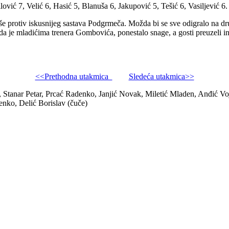
lović 7, Velić 6, Hasić 5, Blanuša 6, Jakupović 5, Tešić 6, Vasiljević 6.
rotiv iskusnijeg sastava Podgrmeča. Možda bi se sve odigralo na drugi
ada je mladićima trenera Gombovića, ponestalo snage, a gosti preuzeli 
<<Prethodna utakmica
Sledeća utakmica>>
tanar Petar, Prcać Radenko, Janjić Novak, Miletić Mladen, Anđić Voji
nko, Delić Borislav (čuče)