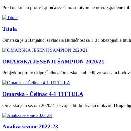
Pred utakmicu protiv Ljubića svečano su otvorene novoizgrađene tri
Titula
Omarska je u Banjaluci savladala Budućnost sa 1-0 i obezbjedila titu
OMARSKA JESENJI ŠAMPION 2020/21
Pobjedom protiv ekipe Čelinca Omarska je ubjedljivo sa osam bodova 
Omarska - Čelinac 4-1 TITTULA
Omarska je u sezoni 2020/21 osvojila titulu prvaka u okviru Druge li
Analiza sezone 2022-23