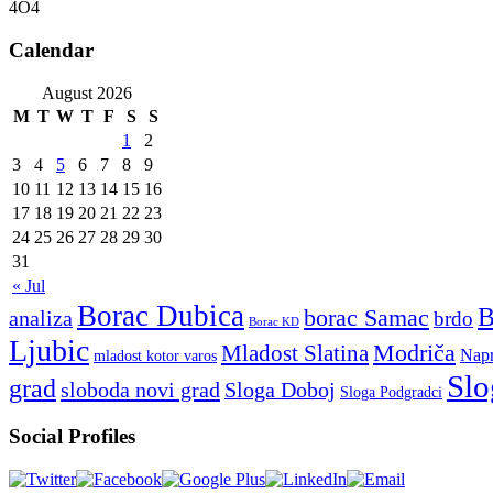
4O4
Calendar
August 2026
M
T
W
T
F
S
S
1
2
3
4
5
6
7
8
9
10
11
12
13
14
15
16
17
18
19
20
21
22
23
24
25
26
27
28
29
30
31
« Jul
Borac Dubica
borac Samac
analiza
brdo
Borac KD
Ljubic
Modriča
Mladost Slatina
Napr
mladost kotor varos
Slo
grad
sloboda novi grad
Sloga Doboj
Sloga Podgradci
Social Profiles