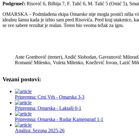
Podgrmeč:
Risović 6, Bilbija 7, F. Talić 6, M. Talić 5 (Omić 5), Smai
OMARSKA – Podmlađena ekipa Omarske nije mogla postići ništa više p
idealnu šansu kada je izbio sam pred Risovića. Pred kraj utakmice, k
se sve sabere rezultat je realan. Teren bio veoma težak za igru.
Ante Gombović (trener), Anđić Slobodan, Gavranović Milorad, S
Romanić Milenko, Vuleta Milenko, Knežević Jovan, Lazić Mile
Vezani postovi:
Pripremna: Crni Vrh - Omarska 3-3
Pripremna: Omarska - Laktaši 0-1
Pripremna: Omarska - Rudar Kamengrad 1-1
Analiza: Sezona 2025-26