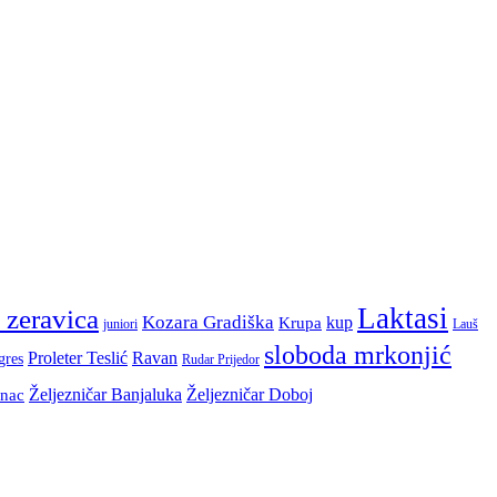
Laktasi
 zeravica
Kozara Gradiška
kup
Krupa
juniori
Lauš
sloboda mrkonjić
Proleter Teslić
Ravan
gres
Rudar Prijedor
Željezničar Banjaluka
Željezničar Doboj
inac