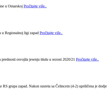
bine u Omarskoj
Pročitajte više..
lu u Regionalnoj ligi zapad
Pročitajte više..
prednosti osvojila jesenju titulu u sezoni 2020/21
Pročitajte više..
ge RS grupa zapad. Nakon susreta sa Čelincem (4-2) upriličena je dodje