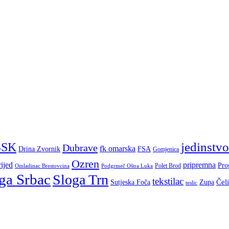
jedinstvo
BSK
Dubrave
fk omarska
Drina Zvornik
FSA
Gomjenica
Ozren
ijed
pripremna
Pro
Polet Brod
Omladinac Brestovcina
Podgrmeč Oštra Luka
ga Srbac
Sloga Trn
tekstilac
Čel
Sutjeska Foča
Zupa
teslic