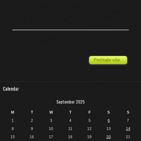
Omarska: Matijaš 6,5,
Peulja 6, Rosić 5,5, Nišić L 6
(Vračar -), Rastoka 6, Anđić 5,5, Rendić 6, Jaćimović 6
(Ćurković 5,5), Janković 6, Kopanja 5,5 (Panić 5,5),
Nišić Đ 6. Trener: Zlatko Jelisavac.
ISTOČNO SARAJEVO – Ne pretjerano sadržajna
utakmica u Istočnom Sarajevu...
Pročitajte više..
4O4
Calendar
September 2025
M
T
W
T
F
S
S
1
2
3
4
5
6
7
8
9
10
11
12
13
14
15
16
17
18
19
20
21