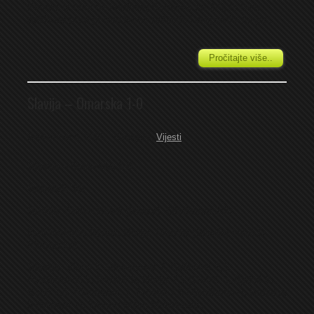
Famos iz Istočne Istočnog Sarajeva sa 2-0, te tako
došla do prve prvenstvene pobjede i prepustila fenjer...
Pročitajte više..
Slavija – Omarska 1-0
September 6, 2025
Category:
Vijesti
Slavija – Omarska 1-0
Babaluk ’20
Sudija:
Stefan Bokić (Bileća) Gledalaca:250
Žuti kartoni:
Bjeloš, Hrelja, Mandić (Slavija) Nišić Đ
(Omarska)
Slavija:
Vlačo 7, Stevanović 7, Gojković 7,5,
Rustemović 7, Perišić 8, Hrelja 7,5 (Dabić -), Bjeloš 8,
Karić 7,5, Ristanović 7, Arbinja 7,5 (Zeničanin -), Babaluk
8 (Mandić -). Trener: Milan Muminović.