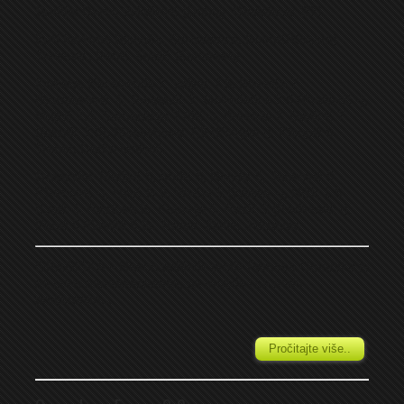
Sudija
: Darko Vukojević (Doboj) Gledalaca: 200.
Žuti kartoni
: Blanuša, Govedarica, Bosnić(Kozara)
Janković, Panić, Grujić (Omarska)
Kozara
: Kačavenda 7, Veljkić 7,5, Blanuša 7
(Burnjaković -), Josipović 7, Govedarica 7,5 (Pavlović -),
Veljkić 7,5, Samardžija 7 (Ilić -), Bundalo 7, Daničić 7
(Bosnić 7,5), Maksimović 7,5 (Kovljen -), Klenpić 8.
Trener: Darko Maletić.
Omarska
: Matijaš 5, Anđić 5, Rendić 5, Janković 5
(Ćurković -), Nišić Đ 5, Vračar 5 (Zdjelar -), Nišić L 5
(Lajić -), Rastoka 5, Kopanja 5, Rosić 5 (Radinović -),
Panić 5 (
Grujić 5,5
). Trener: Zlatko Jelisavac
GRADIŠKA – Nakon pobjede protiv Famosa Omarska je
sa puno samopouzdanja, pa možda i sa malo
pretjeranim...
Pročitajte više..