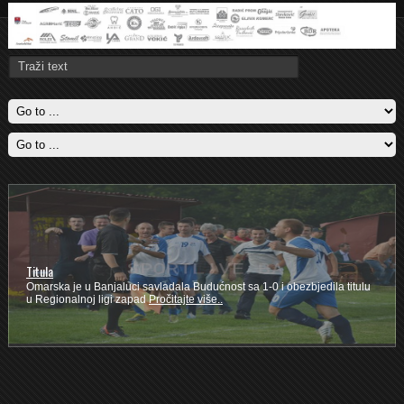
Titula
Omarska je u Banjaluci savladala Budućnost sa 1-0 i obezbjedila titulu
u Regionalnoj ligi zapad
Pročitajte više..