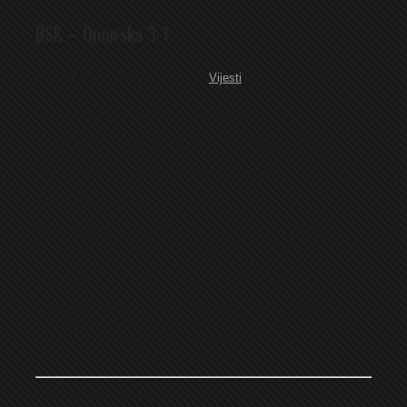
BSK – Omarska 3-1
September 29, 2025
Category:
Vijesti
Krupa na Vrbasu: BSK – Omarska
Marčetić ‘5, Radić M ’36, Erić ’87 – Rosić ’45+1,
Sudija:
Vladimir Ančić (Prnjavor) Gledalaca:
Žuti kartoni:
Zdjelar (Omarska)
BSK:
Roguljić 7,5, Radić M 7,5, Diouf 7 (Ćetojević -),
Živković 7,5 (Radić D -), Ristić 7, Baštić 8 (Gavrić -),
Jević 7, Terzić 7, Vrbić 7 (Erić -), Marčetić 7,5
(Marjanović -), Runić 7. Trener: Bojan Puzigaća.
Omarska:
Matijaš 5,5, Zdjelar 6,5 (Lajić -),
Rosić 7
,
Rastoka 5,5, Anđić 5,5, Ćurković 6,5 (Grujić -), Rendić 6,
Janković 6, Radinović 6,5, Kopanja 6, Vračar 5,5
(Panić-). Trener: Zlatko Jelisavac.
KRUPA NA VRBASU – Desetkovana Omarska je