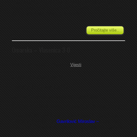
otputovala na megdan favorizovanom BSK-u i pružila
dobar otpor. Iako je poražena 3-1, BSK je otpor Omarske
slomio u samom finišu, golom u 87...
Pročitajte više..
Omarska – Vlasenica 3-0
September 24, 2025
Category:
Vijesti
Omarska – Vlasenica 3-0
Rastoka ’21, Rosić ’26, ’81
Sudija
: Grbić Igor (Laktaši) Gledalaca: 200
Žuti kartoni
: Hadžiabdić, Dobrilović, Ilić N (Vlasenica)
Omarska:
Matijaš 7, Rosić 7,5 (Zdjelar -), Nišić L 7,5,
Rastoka 8,
Anđić 7,5 (
Gavrilović Miroslav –
), Jaćimović
7 (Lajić 7), Janković 7, Radinović 7,5, Kopanja 7 (Grujić
-), Nišić Đ 7, Vračar 7,5 (Ćurković -). Trener: Jelisavac