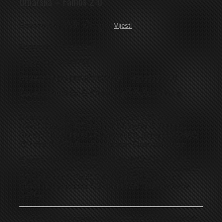
Omarska – Famos 2-0
September 14, 2025
Category:
Vijesti
Omarska – Famos 2-0
Anđić ’13, Vračar ’64
Sudija:
Vanja Ajder (Banjaluka) Gledalaca:450.
Žuti kartoni:
Nišić Đ (Omarska) Hrkalo, Marković
(Famos)
Omarska:
Matijaš 7, Peulja 7 (Vračar 7,5), Rosić 6,
Nišić L 7 (Grujić -), Rastoka 7,5 (Zdjelar -), Anđić 8,
Rendić 7,5, Jaćimović 7,
Janković 8,
Kopanja 6 (Panić
7), Nišić Đ 7 (Radinović -). Trener: Zlatko Jelisavac.
Famos:
Bjelić 6, Drakul 5,5, Pljevaljčić 5,5, Hrkalo 6
(Tomić -), Asentić 5,5 (Simanić -), Danilović 6 Tešanović
5,5, Marković 6, Blažić 5,5 (Avdalović -), Smajić 6
(Berilo -), Stjepanović 5,5 (Drina 5,5). Trener: Milomir
Šešlija.
OMARSKA – Omarska je potpuno zasluženo savladala