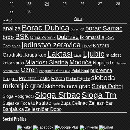
22
23
24
25
26
27
28
29
30
Oct »
« Aug
Borac Dubica
borac Samac
analiza
Borac KD
BSK
Dubrave
brdo
fk omarska
Drina Zvornik
FSA
jedinstvo zeravica
Kozara
Gomjenica
juniori
Ljubic
Laktasi
Gradiška
kup
Krupa
mladost
Lauš
Modriča
Mladost Slatina
Naprijed
kotor varos
Omladinac
Ozren
pripremna
Polet Brod
Brestovcina
Podgrmeč Oštra Luka
sloboda
Proleter Teslić
Ravan
Progres
Rudar Prijedor
mrkonjić grad
sloboda novi grad
Sloga Doboj
Sloga Srbac
Sloga Trn
Sloga Podgradci
tekstilac
Željezničar
Čelinac
Sutjeska Foča
Zupa
teslic
Banjaluka
Željezničar Doboj
Social Profiles