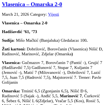
Vlasenica – Omarska 2-0
March 21, 2026
Category:
Vijesti
Vlasenica – Omarska 2-0
Hadžiavdić ’61, ’73
Sudija
: Mišo Mačkić (Banjaluka) Gledalaca
:
100
.
Žuti kartoni:
Dobrilović, Borovčanin (Vlasenica) Nišić Ð,
Radinović, Marinović, Zdjelar (Omarska
)
Vlasenica:
Gučmazov 7, Borovčanin 7 (Pantić -), Grujić 7
(Hadžiavdić 7,5) Gadžunović 7, Stupar 7, Kuljanin 7
(Jemović -), Matić 7 (Milovanović -), Dobrilović 7, Lazić
7,5, Juan 7,5 (Hadrović 7,5), Majstorović 7. Trener: Pavle
Golijanin
Omarska:
Trninić 6,5 (Zgonjanin 6,5), Nišić Đ 6,
Radinović 5 (Sajak -), Anđić 5,5,
Marinović 7
, Ćurković
6, Šebez 6, Nišić L 6(Zdjelar), Vračar 5,5 (Kos), Rosić 5,