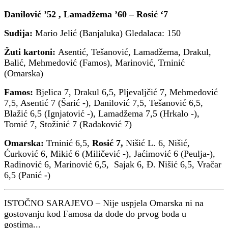
Danilović ’52 , Lamadžema ’60 – Rosić ‘7
Sudija:
Mario Jelić (Banjaluka) Gledalaca: 150
Žuti kartoni:
Asentić, Tešanović, Lamadžema, Drakul,
Balić, Mehmedović (Famos), Marinović, Trninić
(Omarska)
Famos:
Bjelica 7, Drakul 6,5, Pljevaljčić 7, Mehmedović
7,5, Asentić 7 (Šarić -), Danilović 7,5, Tešanović 6,5,
Blažić 6,5 (Ignjatović -), Lamadžema 7,5 (Hrkalo -),
Tomić 7, Stožinić 7 (Radaković 7)
Omarska:
Trninić 6,5,
Rosić 7,
Nišić L. 6, Nišić,
Ćurković 6, Mikić 6 (Miličević -), Jaćimović 6 (Peulja-),
Radinović 6, Marinović 6,5, Sajak 6, Đ. Nišić 6,5, Vračar
6,5 (Panić -)
ISTOČNO SARAJEVO – Nije uspjela Omarska ni na
gostovanju kod Famosa da dođe do prvog boda u
gostima...