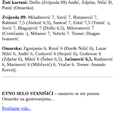
Žuti kartoni:
Došlo (Zvijezda 09) Anđić, Zdjelar, Nišić Đ,
Panić (Omarska)
Zvijezda 09:
Miladinović 7, Savić 7, Ristanović 7,
Rahimić 7,5 (Aleksić 6,5), Santrač 7, Erkić 7,5 (Tomić -),
Jović 7, Blagojević 7 (Došlo 6,5), Milovanović 7
(Cvetićanin -), Milanov 7, Velicki 7. Trener: Dragan
Ivanović.
Omarska:
Zgonjanin 6, Rosić 6 (Đorđe Nišić 6), Lazar
Nišić 6, Anđić 6, Ćurković 6 (Stojnić 6), Grahovac 6
(Zdjelar 6), Mikić 6 (Šebez 6,5),
Jaćimović 6,5,
Radinović
6, Marinović 6 (Miličević) 6, Vračar 6. Trener: Anando
Krecelj.
ETNO SELO STANIŠIĆI –
nastavio se niz poraza
Omarske na gostovanjima...
Pročitajte više..