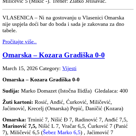
Miličević 5 (Mikić -). Trener: Zlatko Jelisavac.
VLASENICA – Ni na gostovanju u Vlasenici Omarska
nije uspjela doći bar do boda i sada je zakovana za dno
tabele.
Pročitajte više..
Omarska – Kozara Gradiška 0-0
March 15, 2026
Category:
Vijesti
Omarska – Kozara Gradiška 0-0
Sudija:
Marko Domazet (Istočna Ilidža) Gledalaca: 400
Žuti kartoni:
Rosić, Anđić, Ćurković, Miličević,
Jaćimović, Krecelj (Omarska) Pepić, Daničić (Kozara)
Omarska:
Trninić 7, Nišić Đ 7, Radinović 7, Anđić 7,5,
Marinović 7,5,
Nišić L 7, Vračar 6,5, Ćurković 7 (Panić
7), Miličević 6,5 (
Šebez Marko 6,5
) , Jaćimović 7