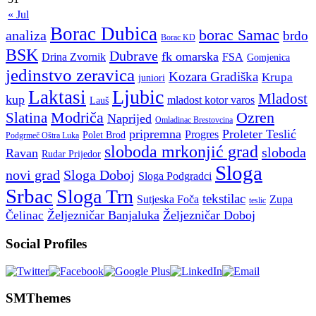
« Jul
Borac Dubica
borac Samac
analiza
brdo
Borac KD
BSK
Dubrave
fk omarska
Drina Zvornik
FSA
Gomjenica
jedinstvo zeravica
Kozara Gradiška
Krupa
juniori
Ljubic
Laktasi
Mladost
kup
mladost kotor varos
Lauš
Modriča
Ozren
Slatina
Naprijed
Omladinac Brestovcina
pripremna
Proleter Teslić
Progres
Polet Brod
Podgrmeč Oštra Luka
sloboda mrkonjić grad
sloboda
Ravan
Rudar Prijedor
Sloga
novi grad
Sloga Doboj
Sloga Podgradci
Srbac
Sloga Trn
tekstilac
Sutjeska Foča
Zupa
teslic
Željezničar Banjaluka
Željezničar Doboj
Čelinac
Social Profiles
SMThemes