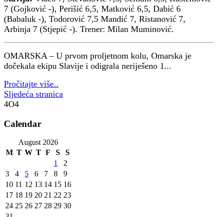
7 (Gojković -), Perišić 6,5, Matković 6,5, Dabić 6
(Babaluk -), Todorović 7,5 Mandić 7, Ristanović 7,
Arbinja 7 (Stjepić -). Trener: Milan Muminović.
OMARSKA – U prvom proljetnom kolu, Omarska je
dočekala ekipu Slavije i odigrala neriješeno 1...
Pročitajte više..
Sljedeća stranica
4O4
Calendar
August 2026
M
T
W
T
F
S
S
1
2
3
4
5
6
7
8
9
10
11
12
13
14
15
16
17
18
19
20
21
22
23
24
25
26
27
28
29
30
31