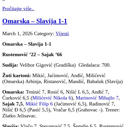
Pročitajte više..
Omarska – Slavija 1-1
March 1, 2026
Category:
Vijesti
Omarska – Slavija 1-1
Rustemović ’22 – Sajak ’66
Sudija:
Velibor Gigović (Gradiška) Gledalaca: 700.
Žuti kartoni:
Mikić, Jaćimović, Anđić, Milićević
(Omarska) Arbinja, Ristanović, Mandić, Babaluk (Slavija)
Omarska:
Trninić 7, Rosić 6, Nišić L 6,5, Anđić 7,
Ćurković 6,5 (
Milićević Nikola 6
),
Marinović Mihajlo 7
,
Sajak 7,5
,
Mikić Filip 6
(Jaćimović 6,5), Radinović 7,
Nišić Đ 6,5 (Panić 5,5), Vračar 6,5 (Grahovac -). Trener:
Zlatko Jelisavac.
Slavija:
Vlačo 7, Stevanović 7,5, Šemdin 6,5, Rustemović