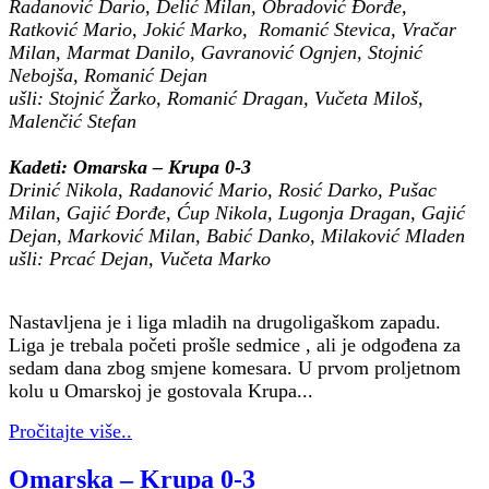
Radanović Dario, Delić Milan, Obradović Đorđe,
Ratković Mario, Jokić Marko, Romanić Stevica, Vračar
Milan, Marmat Danilo, Gavranović Ognjen, Stojnić
Nebojša, Romanić Dejan
ušli: Stojnić Žarko, Romanić Dragan, Vučeta Miloš,
Malenčić Stefan
Kadeti: Omarska – Krupa 0-3
Drinić Nikola, Radanović Mario, Rosić Darko, Pušac
Milan, Gajić Đorđe, Ćup Nikola, Lugonja Dragan, Gajić
Dejan, Marković Milan, Babić Danko, Milaković Mladen
ušli: Prcać Dejan, Vučeta Marko
Nastavljena je i liga mladih na drugoligaškom zapadu.
Liga je trebala početi prošle sedmice , ali je odgođena za
sedam dana zbog smjene komesara. U prvom proljetnom
kolu u Omarskoj je gostovala Krupa...
Pročitajte više..
Omarska – Krupa 0-3