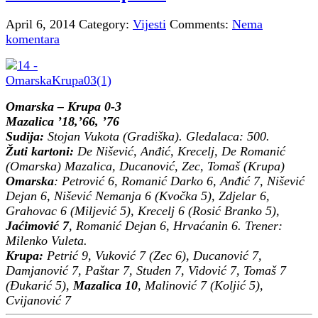
April 6, 2014
Category:
Vijesti
Comments:
Nema
komentara
Omarska – Krupa 0-3
Mazalica ’18,’66, ’76
Sudija:
Stojan Vukota (Gradiška). Gledalaca: 500.
Žuti kartoni:
De Nišević, Anđić, Krecelj, De Romanić
(Omarska) Mazalica, Ducanović, Zec, Tomaš (Krupa)
Omarska
: Petrović 6, Romanić Darko 6, Anđić 7, Nišević
Dejan 6, Nišević Nemanja 6 (Kvočka 5), Zdjelar 6,
Grahovac 6 (Miljević 5), Krecelj 6 (Rosić Branko 5),
Jaćimović 7
, Romanić Dejan 6, Hrvaćanin 6. Trener:
Milenko Vuleta.
Krupa:
Petrić 9, Vuković 7 (Zec 6), Ducanović 7,
Damjanović 7, Paštar 7, Studen 7, Vidović 7, Tomaš 7
(Đukarić 5),
Mazalica 10
, Malinović 7 (Koljić 5),
Cvijanović 7