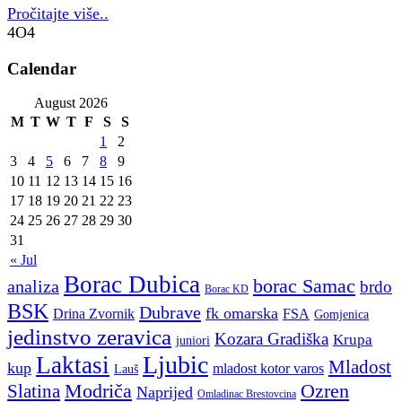
Pročitajte više..
4O4
Calendar
August 2026
M
T
W
T
F
S
S
1
2
3
4
5
6
7
8
9
10
11
12
13
14
15
16
17
18
19
20
21
22
23
24
25
26
27
28
29
30
31
« Jul
Borac Dubica
borac Samac
analiza
brdo
Borac KD
BSK
Dubrave
fk omarska
Drina Zvornik
FSA
Gomjenica
jedinstvo zeravica
Kozara Gradiška
Krupa
juniori
Ljubic
Laktasi
Mladost
kup
mladost kotor varos
Lauš
Modriča
Ozren
Slatina
Naprijed
Omladinac Brestovcina