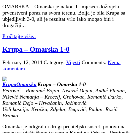
OMARSKA – Omarska je nakon 11 mjeseci doživjela
prvenstveni poraz na svom terenu. Bolja je bila Krupa sa
ubjedljivih 3-0, ali je rezultat vrlo lako mogao biti i
drugačiji...
Pročitajte više..
Krupa – Omarska 1-0
February 12, 2014
Category:
Vijesti
Comments:
Nema
komentara
Krupa – Omarska 1-0
Petrović – Romanić Bojan, Nisević Dejan, Anđić Vladan,
Nišević Nemanja – Krecelj, Grahovac, Romanić Darko,
Romanić Dejo – Hrvaćanin, Jaćimović.
Usli kasnije: Kvočka, Zdjelar, Begović, Pađan, Rosić
Branko,
Omarska je odigrala i drugi prijateljski susret, ponovo na
terenu sa vještačkom travom u Krupi na Vrbasu. Protivnik