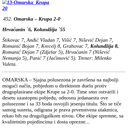
Omarska – Krupa 2-0
Hrvaćanin `6, Kolundžija `55
Štikovac 7, Anđić Vladan 7, Višić 7, Nišević Dejan 7,
Romanić Bojan 7, Krecelj 8, Grahovac 7,
Kolundžija 8,
Romanić Dejan 7 (Zdjelar 5), Hrvaćanin 7 (Nišević
Nemanja 5), Panić 7 (Jaćimović 5). Trener: Milenko
Vuleta.
OMARSKA – Sjajna polusezona je završena na najbolji
mogući način, pobjedom u direktnom duelu protiv
drugoplasirane ekipe Krupe sa 2-0. Time smo ostvarili i
desetu uzastopnu pobjedu, odnosnu jedanaestu ove
polusezone i sa 33 boda osvojili jesenju titulu. Što se tiče
samog susreta, odigrana je prava prvenstvena utakmica,
rekao bih na drugoligaškom nivou. Obe ekipe spremne, sa
kvalitetnim pojedincima i dosta oprezne...