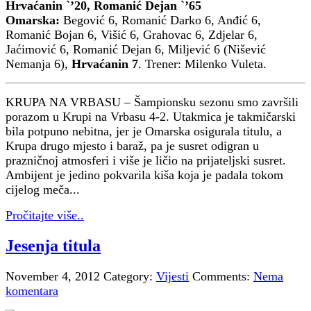
Hrvaćanin `’20, Romanić Dejan `’65
Omarska:
Begović 6, Romanić Darko 6, Anđić 6,
Romanić Bojan 6, Višić 6, Grahovac 6, Zdjelar 6,
Jaćimović 6, Romanić Dejan 6, Miljević 6 (Nišević
Nemanja 6),
Hrvaćanin 7
. Trener: Milenko Vuleta.
KRUPA NA VRBASU – Šampionsku sezonu smo završili
porazom u Krupi na Vrbasu 4-2. Utakmica je takmičarski
bila potpuno nebitna, jer je Omarska osigurala titulu, a
Krupa drugo mjesto i baraž, pa je susret odigran u
prazničnoj atmosferi i više je ličio na prijateljski susret.
Ambijent je jedino pokvarila kiša koja je padala tokom
cijelog meča...
Pročitajte više..
Jesenja titula
November 4, 2012
Category:
Vijesti
Comments:
Nema
komentara