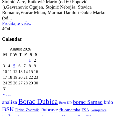
Stojnić Žare, Ratković Mario (od 60 Popović
),Gavranovic Ognjen, Stojnić Nebojša, Stevica
Romanić,Vračar Milan, Marmat Danilo i Đukic Marko
(od...
Pročitajte više..
4O4
Calendar
August 2026
M
T
W
T
F
S
S
1
2
3
4
5
6
7
8
9
10
11
12
13
14
15
16
17
18
19
20
21
22
23
24
25
26
27
28
29
30
31
« Jul
Borac Dubica
borac Samac
analiza
brdo
Borac KD
BSK
Dubrave
fk omarska
Drina Zvornik
FSA
Gomjenica