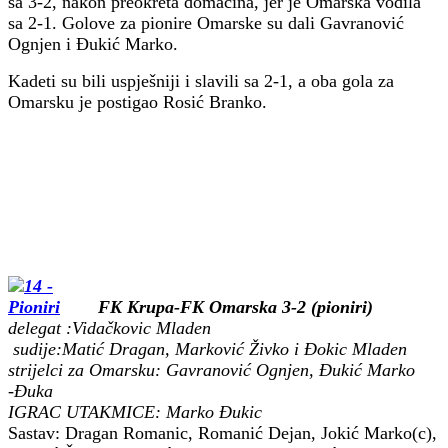
sa 3-2, nakon preokreta domaćina, jer je Omarska vodila
sa 2-1. Golove za pionire Omarske su dali Gavranović
Ognjen i Đukić Marko.
Kadeti su bili uspješniji i slavili sa 2-1, a oba gola za
Omarsku je postigao Rosić Branko.
FK Krupa-FK Omarska 3-2 (pioniri)
delegat :Vidačkovic Mladen
sudije:Matić Dragan, Marković Živko i Đokic Mladen
strijelci za Omarsku: Gavranović Ognjen, Đukić Marko
-Đuka
IGRAC UTAKMICE: Marko Đukic
Sastav: Dragan Romanic, Romanić Dejan, Jokić Marko(c),