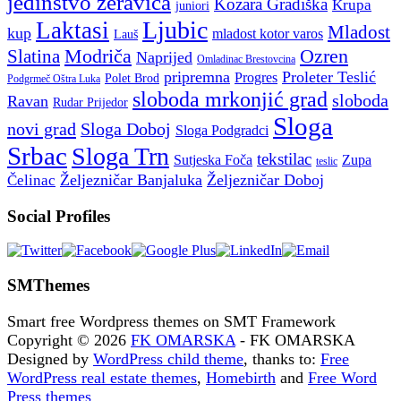
jedinstvo zeravica
Kozara Gradiška
Krupa
juniori
Ljubic
Laktasi
Mladost
kup
mladost kotor varos
Lauš
Modriča
Ozren
Slatina
Naprijed
Omladinac Brestovcina
pripremna
Proleter Teslić
Progres
Polet Brod
Podgrmeč Oštra Luka
sloboda mrkonjić grad
sloboda
Ravan
Rudar Prijedor
Sloga
novi grad
Sloga Doboj
Sloga Podgradci
Srbac
Sloga Trn
tekstilac
Sutjeska Foča
Zupa
teslic
Željezničar Banjaluka
Željezničar Doboj
Čelinac
Social Profiles
SMThemes
Smart free Wordpress themes on SMT Framework
Copyright © 2026
FK OMARSKA
- FK OMARSKA
Designed by
WordPress child theme
, thanks to:
Free
WordPress real estate themes
,
Homebirth
and
Free Word
Press themes