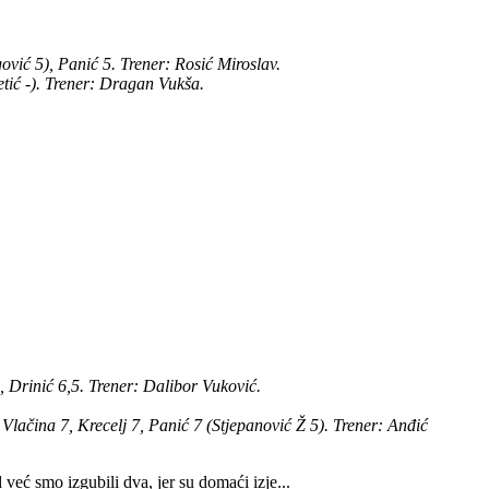
gović 5), Panić 5. Trener: Rosić Miroslav.
letić -). Trener: Dragan Vukša.
 6, Drinić 6,5. Trener: Dalibor Vuković.
Vlačina 7, Krecelj 7, Panić 7 (Stjepanović Ž 5). Trener: Anđić
ć smo izgubili dva, jer su domaći izje...