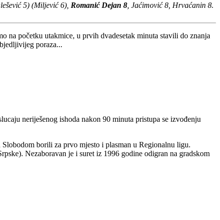
lešević 5) (Miljević 6),
Romanić Dejan 8
, Jaćimović 8, Hrvaćanin 8.
o na početku utakmice, u prvih dvadesetak minuta stavili do znanja
jedljivijeg poraza...
u slucaju neriješenog ishoda nakon 90 minuta pristupa se izvođenju
a Slobodom borili za prvo mjesto i plasman u Regionalnu ligu.
a Srpske). Nezaboravan je i suret iz 1996 godine odigran na gradskom