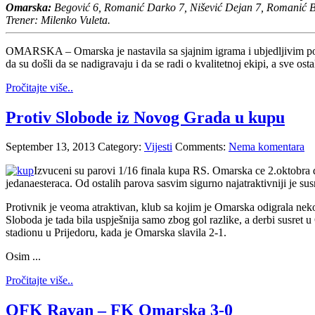
Omarska:
Begović 6, Romanić Darko 7, Nišević Dejan 7, Romanić B
Trener: Milenko Vuleta.
OMARSKA – Omarska je nastavila sa sjajnim igrama i ubjedljivim pob
da su došli da se nadigravaju i da se radi o kvalitetnoj ekipi, a sve o
Pročitajte više..
Protiv Slobode iz Novog Grada u kupu
September 13, 2013
Category:
Vijesti
Comments:
Nema komentara
Izvuceni su parovi 1/16 finala kupa RS. Omarska ce 2.oktobra 
jedanaesteraca. Od ostalih parova sasvim sigurno najatraktivniji je susr
Protivnik je veoma atraktivan, klub sa kojim je Omarska odigrala nek
Sloboda je tada bila uspješnija samo zbog gol razlike, a derbi susret
stadionu u Prijedoru, kada je Omarska slavila 2-1.
Osim ...
Pročitajte više..
OFK Ravan – FK Omarska 3-0