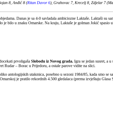
ojan 8, Anđić 8 (
Ritan Davor 6
), Grahovac 7, Krecelj 8, Zdjelar 7 (Ma
jedama. Danas je sa 4-0 savladala ambiciozne Laktaše. Laktaši su sam
stalo je bilo u znaku Omarske. Na kraju, Laktaše je golman Jokić spasio ub
docekati prvoligaša
Slobodu iz Novog grada.
Igra se jedan susret, a 
et Rudar – Borac u Prijedoru, a ostale parove vidite na slici.
oliko antologijskih utakmica, posebno u sezoni 1984/85, kada smo se s
 u Omarskoj je pratilo rekordnih 4.500 gledalaca (prema izvještaju Glas