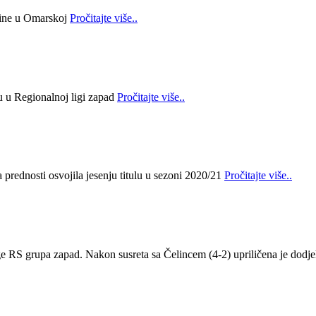
bine u Omarskoj
Pročitajte više..
lu u Regionalnoj ligi zapad
Pročitajte više..
prednosti osvojila jesenju titulu u sezoni 2020/21
Pročitajte više..
ge RS grupa zapad. Nakon susreta sa Čelincem (4-2) upriličena je dodje