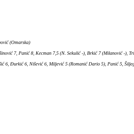
egović (Omarska)
ešinović 7, Panić 8, Kecman 7,5 (N. Sekulić -), Brkić 7 (Milanović -), T
šić 6, Đurkić 6, Nišević 6, Miljević 5 (Romanić Dario 5), Panić 5, Šilje