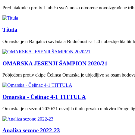
Pred utakmicu protiv Ljubića svečano su otvorene novoizgrađene tri
Titula
Omarska je u Banjaluci savladala Budućnost sa 1-0 i obezbjedila titu
OMARSKA JESENJI ŠAMPION 2020/21
Pobjedom protiv ekipe Čelinca Omarska je ubjedljivo sa osam bodova 
Omarska - Čelinac 4-1 TITTULA
Omarska je u sezoni 2020/21 osvojila titulu prvaka u okviru Druge li
Analiza sezone 2022-23