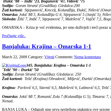
`Đukić ’88 – Inđić ’23, Bogunović ’47, Vidović ’75
Sudija:
Goran Strunić (Gradiška). Gledalca:200
Žuti kartoni:
Stjepanović, Krecelj, Kolundžija, Đukić, Nišević (Omar
Omarska:
Jokić Ml 5, Kolundžija G 6, Stjepanović 5 (Janjić 5), Nišev
Sloboda:
Žilić 7, Inđić 7, Stjepanović 7, Malešević 7, Vujčić 7,5, Bog
OMARSKA – Kriza je već evidentna, jer smo doživjeli i treći poraz u 
Pročitajte više..
Banjaluka: Krajina – Omarska 1-1
March 22, 2009
Category:
Vijesti
Comments:
Nema komentara
345.
Banjaluka: Krajina – Omarska 1-1
`Telić ’90 – Đurkić ’50
Sudija:
Zoran Strunić (Gradiška). Gledalaca: 250
Žuti kartoni:
Telić (Krajina) Obradović, Miljević, Đurkić (Omarska)
Krajina:
Pavlović 6,5, Slavnić 6,5, Malešević 6, Latinović 6,5, Telić 
Omarska:
Jokić Ml 7, Romanić Zola 7 (Kolundžija G 5), Timarac 7, 
Nenad.
BANJA LUKA – Odigrali smo prvu neriješenu utakmicu ove sezone i to 