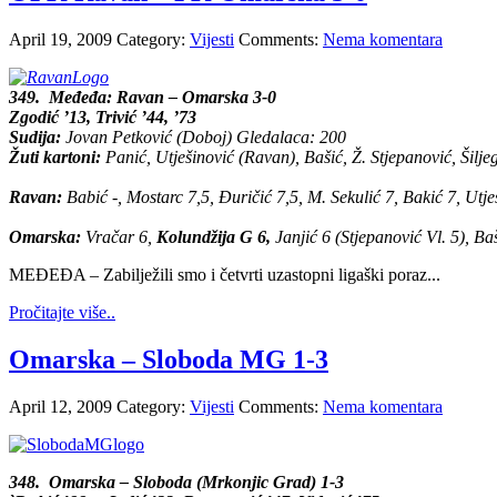
April 19, 2009
Category:
Vijesti
Comments:
Nema komentara
349.
Međeđa: Ravan – Omarska 3-0
Zgodić ’13, Trivić ’44, ’73
Sudija:
Jovan Petković (Doboj) Gledalaca: 200
Žuti kartoni:
Panić, Utješinović (Ravan), Bašić, Ž. Stjepanović, Šilj
Ravan:
Babić -, Mostarc 7,5, Đuričić 7,5, M. Sekulić 7, Bakić 7, Utj
Omarska:
Vračar 6,
Kolundžija G 6,
Janjić 6 (Stjepanović Vl. 5), Ba
MEĐEĐA – Zabilježili smo i četvrti uzastopni ligaški poraz...
Pročitajte više..
Omarska – Sloboda MG 1-3
April 12, 2009
Category:
Vijesti
Comments:
Nema komentara
348.
Omarska – Sloboda (Mrkonjic Grad) 1-3