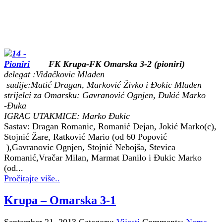
FK Krupa-FK Omarska 3-2 (pioniri)
delegat :Vidačkovic Mladen
sudije:Matić Dragan, Marković Živko i Đokic Mladen
strijelci za Omarsku: Gavranović Ognjen, Đukić Marko
-Đuka
IGRAC UTAKMICE: Marko Đukic
Sastav: Dragan Romanic, Romanić Dejan, Jokić Marko(c),
Stojnić Žare, Ratković Mario (od 60 Popović
),Gavranovic Ognjen, Stojnić Nebojša, Stevica
Romanić,Vračar Milan, Marmat Danilo i Đukic Marko
(od...
Pročitajte više..
Krupa – Omarska 3-1
September 21, 2013
Category:
Vijesti
Comments:
Nema