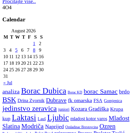
Pročitajte više..
4O4
Calendar
August 2026
M
T
W
T
F
S
S
1
2
3
4
5
6
7
8
9
10
11
12
13
14
15
16
17
18
19
20
21
22
23
24
25
26
27
28
29
30
31
« Jul
Borac Dubica
borac Samac
analiza
brdo
Borac KD
BSK
Dubrave
fk omarska
Drina Zvornik
FSA
Gomjenica
jedinstvo zeravica
Kozara Gradiška
Krupa
juniori
Ljubic
Laktasi
Mladost
kup
mladost kotor varos
Lauš
Modriča
Ozren
Slatina
Naprijed
Omladinac Brestovcina