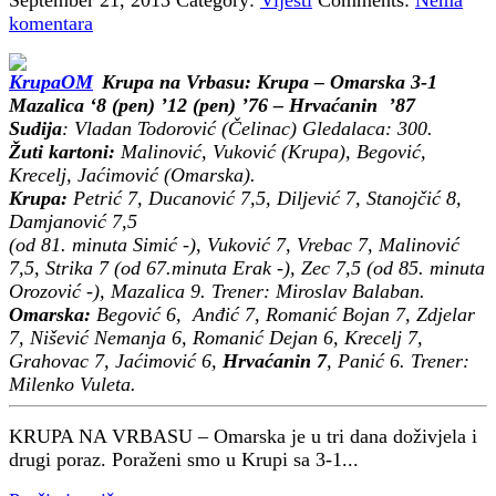
komentara
Krupa na Vrbasu: Krupa – Omarska 3-1
Mazalica ‘8 (pen) ’12 (pen) ’76 – Hrvaćanin ’87
Sudija
: Vladan Todorović (Čelinac) Gledalaca: 300.
Žuti kartoni:
Malinović, Vuković (Krupa), Begović,
Krecelj, Jaćimović (Omarska).
Krupa:
Petrić 7, Ducanović 7,5, Diljević 7, Stanojčić 8,
Damjanović 7,5
(od 81. minuta Simić -), Vuković 7, Vrebac 7, Malinović
7,5, Strika 7 (od 67.minuta Erak -), Zec 7,5 (od 85. minuta
Orozović -), Mazalica 9. Trener: Miroslav Balaban.
Omarska:
Begović 6, Anđić 7, Romanić Bojan 7, Zdjelar
7, Nišević Nemanja 6, Romanić Dejan 6, Krecelj 7,
Grahovac 7, Jaćimović 6,
Hrvaćanin 7
, Panić 6. Trener:
Milenko Vuleta.
KRUPA NA VRBASU – Omarska je u tri dana doživjela i
drugi poraz. Poraženi smo u Krupi sa 3-1...