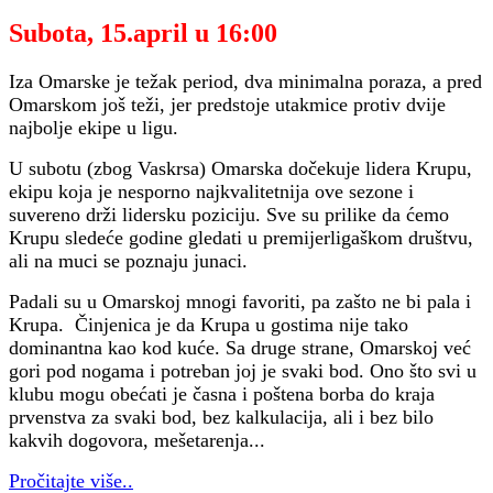
Subota, 15.april u 16:00
Iza Omarske je težak period, dva minimalna poraza, a pred
Omarskom još teži, jer predstoje utakmice protiv dvije
najbolje ekipe u ligu.
U subotu (zbog Vaskrsa) Omarska dočekuje lidera Krupu,
ekipu koja je nesporno najkvalitetnija ove sezone i
suvereno drži lidersku poziciju. Sve su prilike da ćemo
Krupu sledeće godine gledati u premijerligaškom društvu,
ali na muci se poznaju junaci.
Padali su u Omarskoj mnogi favoriti, pa zašto ne bi pala i
Krupa. Činjenica je da Krupa u gostima nije tako
dominantna kao kod kuće. Sa druge strane, Omarskoj već
gori pod nogama i potreban joj je svaki bod. Ono što svi u
klubu mogu obećati je časna i poštena borba do kraja
prvenstva za svaki bod, bez kalkulacija, ali i bez bilo
kakvih dogovora, mešetarenja...
Pročitajte više..