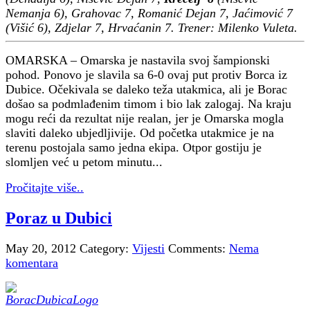
Nemanja 6), Grahovac 7, Romanić Dejan 7, Jaćimović 7
(Višić 6), Zdjelar 7, Hrvaćanin 7. Trener: Milenko Vuleta.
OMARSKA – Omarska je nastavila svoj šampionski
pohod. Ponovo je slavila sa 6-0 ovaj put protiv Borca iz
Dubice. Očekivala se daleko teža utakmica, ali je Borac
došao sa podmlađenim timom i bio lak zalogaj. Na kraju
mogu reći da rezultat nije realan, jer je Omarska mogla
slaviti daleko ubjedljivije. Od početka utakmice je na
terenu postojala samo jedna ekipa. Otpor gostiju je
slomljen već u petom minutu...
Pročitajte više..
Poraz u Dubici
May 20, 2012
Category:
Vijesti
Comments:
Nema
komentara