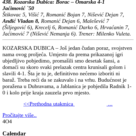
438.
Kozarska Dubica: Borac – Omarska 4-1
Jaćimović `50
Štikovac 5, Višić 7, Romanić Bojan 7, Nišević Dejan 7,
Anđić Vladan 8,
Romanić Dejan 6, Malešević 7
(Šiljegović 6), Krecelj 6, Romanić Darko 6, Hrvaćanin 7,
Jaćimović 7 (Nišević Nemanja 6). Trener: Milenko Vuleta.
KOZARSKA DUBICA – Još jedan čudan poraz, svojstven
nama ovog proljeća. Umjesto da prema prikazanoj igri
ubjedljivo pobjedimo, promašili smo desetak šansi, a
domaći su skoro svaki prelazak centra krunisali golom i
slavili 4-1. Šta je tu je, definitivno nećemo izboriti ni
baraž. Treba reći da se zakuvalo i na vrhu. Budućnost je
poražena u Dubravama, a Jablanica je pobjedila Radnik 1-
0 i kolo prije kraja zauzela prvo mjesto.
<<Prethodna utakmica
...
Pročitajte više..
4O4
Calendar