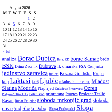
August 2026
M
T
W
T
F
S
S
1
2
3
4
5
6
7
8
9
10
11
12
13
14
15
16
17
18
19
20
21
22
23
24
25
26
27
28
29
30
31
« Jul
Borac Dubica
borac Samac
analiza
brdo
Borac KD
BSK
Dubrave
fk omarska
Drina Zvornik
FSA
Gomjenica
jedinstvo zeravica
Kozara Gradiška
Krupa
juniori
Ljubic
Laktasi
Mladost
kup
mladost kotor varos
Lauš
Modriča
Ozren
Slatina
Naprijed
Omladinac Brestovcina
pripremna
Proleter Teslić
Progres
Polet Brod
Podgrmeč Oštra Luka
sloboda mrkonjić grad
sloboda
Ravan
Rudar Prijedor
Sloga
novi grad
Sloga Doboj
Sloga Podgradci