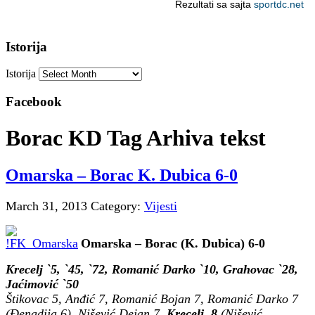
Istorija
Istorija
Facebook
Borac KD Tag Arhiva tekst
Omarska – Borac K. Dubica 6-0
March 31, 2013
Category:
Vijesti
Omarska – Borac (K. Dubica) 6-0
Krecelj `5, `45, `72, Romanić Darko `10, Grahovac `28,
Jaćimović `50
Štikovac 5, Anđić 7, Romanić Bojan 7, Romanić Darko 7
(Đenadija 6), Nišević Dejan 7,
Krecelj 8
(Nišević