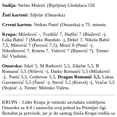
Sudija:
Stefan Maletić (Bijeljina) Gledalaca:150
Žuti kartoni:
Zdjelar (Omarska)
Crveni karton:
Vedran Panić (Omarska) u 75. minutu
Krupa:
Milošević -, Tvrdišić 7, Hadžić 7 (Blažević -),
Luka Babić 7 (Marko Bundalo -), Đekić 7, Nikola Babić
7,5, Mitrović 7 (Perović 7,5), Mrzić 8 (Penić -),
Nikodinović 7, Krneta 7, Vidović 7 (Banović 7). Trener:
Ilić Vladimir.
Omarska:
Jokić 5, M Ratković 5,5, Zdjelar 5,5, B
Romanić 5,5 (Nišević -), Darko Romanić 5,5 (Milaković
-), Panić 5,5, Grahovac 5,5,
Dragan Romanić 5,5,
Lukas
Gavranović 5,5 (Šunić -), Stević 5,5 (Krecelj -), Vračar 5,5
(Stojnić -). Trener: Milenko Vuleta.
KRUPA – Lider Krupa je rutinski savladala oslabljenu
Omarsku sa 4-0 i nastavila svoj pohod ka Premijer ligi.
Rezultat je previsok, jer je do samog finiša Krupa vodila sa