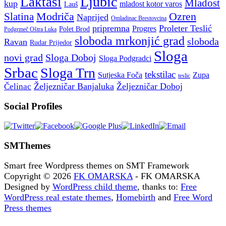
Ljubic
Laktasi
Mladost
kup
mladost kotor varos
Lauš
Modriča
Ozren
Slatina
Naprijed
Omladinac Brestovcina
pripremna
Proleter Teslić
Progres
Polet Brod
Podgrmeč Oštra Luka
sloboda mrkonjić grad
sloboda
Ravan
Rudar Prijedor
Sloga
novi grad
Sloga Doboj
Sloga Podgradci
Srbac
Sloga Trn
tekstilac
Sutjeska Foča
Zupa
teslic
Željezničar Banjaluka
Željezničar Doboj
Čelinac
Social Profiles
SMThemes
Smart free Wordpress themes on SMT Framework
Copyright © 2026
FK OMARSKA
- FK OMARSKA
Designed by
WordPress child theme
, thanks to:
Free
WordPress real estate themes
,
Homebirth
and
Free Word
Press themes