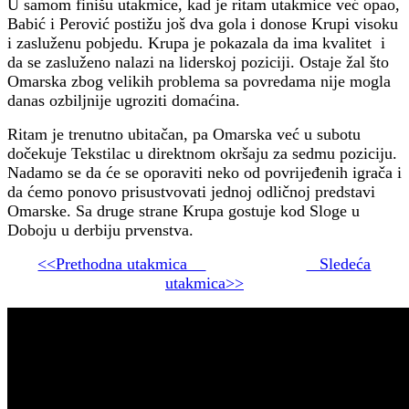
U samom finišu utakmice, kad je ritam utakmice već opao,
Babić i Perović postižu još dva gola i donose Krupi visoku
i zasluženu pobjedu. Krupa je pokazala da ima kvalitet i
da se zasluženo nalazi na liderskoj poziciji. Ostaje žal što
Omarska zbog velikih problema sa povredama nije mogla
danas ozbiljnije ugroziti domaćina.
Ritam je trenutno ubitačan, pa Omarska već u subotu
dočekuje Tekstilac u direktnom okršaju za sedmu poziciju.
Nadamo se da će se oporaviti neko od povrijeđenih igrača i
da ćemo ponovo prisustvovati jednoj odličnoj predstavi
Omarske. Sa druge strane Krupa gostuje kod Sloge u
Doboju u derbiju prvenstva.
<<Prethodna utakmica
Sledeća
utakmica>>