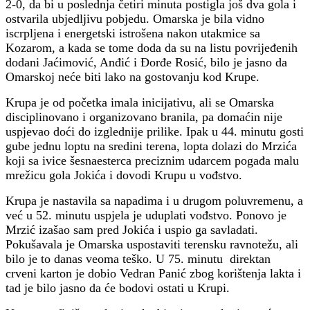
2-0, da bi u poslednja četiri minuta postigla još dva gola i
ostvarila ubjedljivu pobjedu. Omarska je bila vidno
iscrpljena i energetski istrošena nakon utakmice sa
Kozarom, a kada se tome doda da su na listu povrijeđenih
dodani Jaćimović, Anđić i Đorđe Rosić, bilo je jasno da
Omarskoj neće biti lako na gostovanju kod Krupe.
Krupa je od početka imala inicijativu, ali se Omarska
disciplinovano i organizovano branila, pa domaćin nije
uspjevao doći do izglednije prilike. Ipak u 44. minutu gosti
gube jednu loptu na sredini terena, lopta dolazi do Mrzića
koji sa ivice šesnaesterca preciznim udarcem pogađa malu
mrežicu gola Jokića i dovodi Krupu u vođstvo.
Krupa je nastavila sa napadima i u drugom poluvremenu, a
već u 52. minutu uspjela je uduplati vođstvo. Ponovo je
Mrzić izašao sam pred Jokića i uspio ga savladati.
Pokušavala je Omarska uspostaviti terensku ravnotežu, ali
bilo je to danas veoma teško. U 75. minutu direktan
crveni karton je dobio Vedran Panić zbog korištenja lakta i
tad je bilo jasno da će bodovi ostati u Krupi.