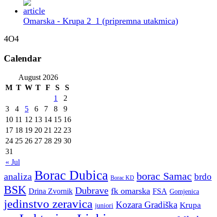
Omarska - Krupa 2_1 (pripremna utakmica)
4O4
Calendar
August 2026
M
T
W
T
F
S
S
1
2
3
4
5
6
7
8
9
10
11
12
13
14
15
16
17
18
19
20
21
22
23
24
25
26
27
28
29
30
31
« Jul
Borac Dubica
borac Samac
analiza
brdo
Borac KD
BSK
Dubrave
fk omarska
Drina Zvornik
FSA
Gomjenica
jedinstvo zeravica
Kozara Gradiška
Krupa
juniori