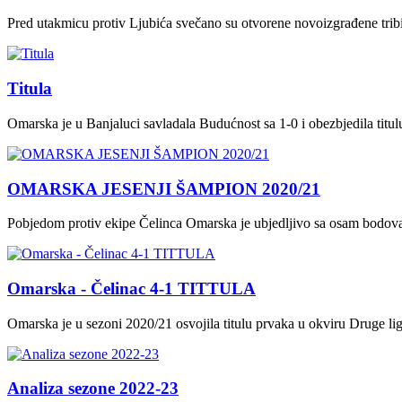
Pred utakmicu protiv Ljubića svečano su otvorene novoizgrađene tri
Titula
Omarska je u Banjaluci savladala Budućnost sa 1-0 i obezbjedila titu
OMARSKA JESENJI ŠAMPION 2020/21
Pobjedom protiv ekipe Čelinca Omarska je ubjedljivo sa osam bodova 
Omarska - Čelinac 4-1 TITTULA
Omarska je u sezoni 2020/21 osvojila titulu prvaka u okviru Druge li
Analiza sezone 2022-23