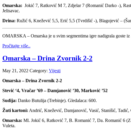
Omarska:
Jokić 7, Ratković M 7, Zdjelar 7 (Romanić Darko -), Rasto
Jelisavac.
Drina:
Ružić 6, Knežević 5,5, Erić 5,5 (Tvrdišić -), Blagojević – (Ša
OMARSKA – Omarska je u svim segmentima igre nadigrala goste iz Zvorn
Pročitajte više..
Omarska – Drina Zvornik 2-2
May 21, 2022
Category:
Vijesti
Omarska – Drina Zvornik 2-2
Stević ‘4, Vračar ’69 – Damjanović ’30, Marković ’52
Sudija:
Danko Butulija (Trebinje). Gledalaca: 600.
Žuti kartoni:
Andrić, Knežević, Damjanović, Vasić, Stanišić, Tadić,
Omarska:
Ml. Jokić 6, Ratković 7, B. Romanić 7, Da. Romanić 6 (Zdj
Vuleta.