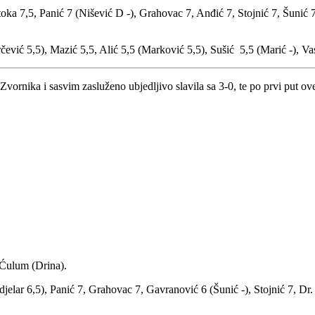
ka 7,5, Panić 7 (Nišević D -), Grahovac 7, Anđić 7, Stojnić 7, Šunić 
rčević 5,5), Mazić 5,5, Alić 5,5 (Marković 5,5), Sušić 5,5 (Marić -), Va
ika i sasvim zasluženo ubjedljivo slavila sa 3-0, te po prvi put ove 
 Ćulum (Drina).
elar 6,5), Panić 7, Grahovac 7, Gavranović 6 (Šunić -), Stojnić 7, Dr.