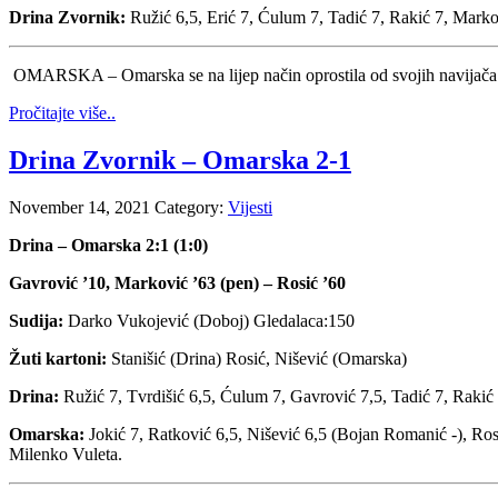
Drina Zvornik:
Ružić 6,5, Erić 7, Ćulum 7, Tadić 7, Rakić 7, Markov
OMARSKA – Omarska se na lijep način oprostila od svojih navijača 
Pročitajte više..
Drina Zvornik – Omarska 2-1
November 14, 2021
Category:
Vijesti
Drina – Omarska 2:1 (1:0)
Gavrović ’10, Marković ’63 (pen) – Rosić ’60
Sudija:
Darko Vukojević (Doboj) Gledalaca:150
Žuti kartoni:
Stanišić (Drina) Rosić, Nišević (Omarska)
Drina:
Ružić 7, Tvrdišić 6,5, Ćulum 7, Gavrović 7,5, Tadić 7, Rakić 
Omarska:
Jokić 7, Ratković 6,5, Nišević 6,5 (Bojan Romanić -), Ro
Milenko Vuleta.