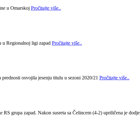
bine u Omarskoj
Pročitajte više..
lu u Regionalnoj ligi zapad
Pročitajte više..
prednosti osvojila jesenju titulu u sezoni 2020/21
Pročitajte više..
ge RS grupa zapad. Nakon susreta sa Čelincem (4-2) upriličena je dodje