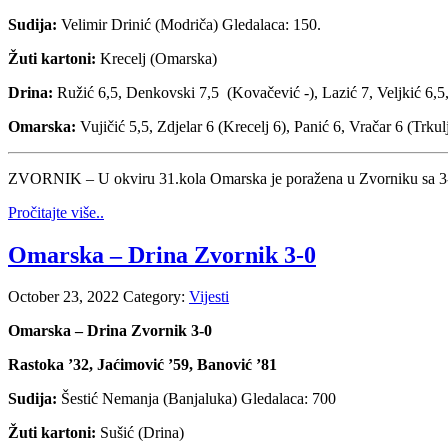
Sudija:
Velimir Drinić (Modriča) Gledalaca: 150.
Žuti kartoni:
Krecelj (Omarska)
Drina:
Ružić 6,5, Denkovski 7,5 (Kovačević -), Lazić 7, Veljkić 6,5,
Omarska:
Vujičić 5,5, Zdjelar 6 (Krecelj 6), Panić 6, Vračar 6 (Trku
ZVORNIK – U okviru 31.kola Omarska je poražena u Zvorniku sa 3-1 i 
Pročitajte više..
Omarska – Drina Zvornik 3-0
October 23, 2022
Category:
Vijesti
Omarska – Drina Zvornik 3-0
Rastoka ’32, Jaćimović ’59, Banović ’81
Sudija:
Šestić Nemanja (Banjaluka) Gledalaca: 700
Žuti kartoni:
Sušić (Drina)