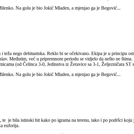
 Milenko. Na golu je bio Jokić Mladen, a mjenjao ga je Begović...
teža nego debitantska. Reklo bi se očekivano. Ekipa je u principu osta
lav. Međutim, već u pripremnom periodu se vidjelo da nešto ne štima. Ni
cama (od Čelinca 3-0, Jedinstva iz Žeravice sa 3-1, Željezničara ST s
 Milenko. Na golu je bio Jokić Mladen, a mjenjao ga je Begović...
te je bila istinski hit kako po igrama na terenu, tako i po podršci koju
a euforija.