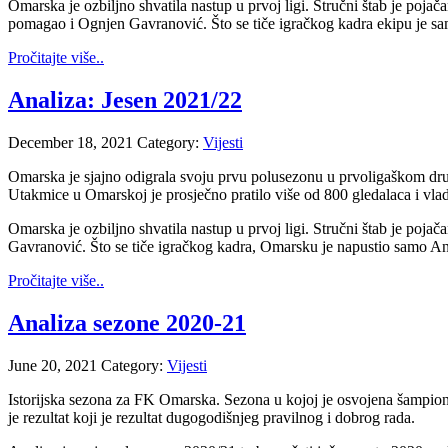
Omarska je ozbiljno shvatila nastup u prvoj ligi. Stručni štab je poja
pomagao i Ognjen Gavranović. Što se tiče igračkog kadra ekipu je samo
Pročitajte više..
Analiza: Jesen 2021/22
December 18, 2021
Category:
Vijesti
Omarska je sjajno odigrala svoju prvu polusezonu u prvoligaškom društv
Utakmice u Omarskoj je prosječno pratilo više od 800 gledalaca i vladal
Omarska je ozbiljno shvatila nastup u prvoj ligi. Stručni štab je poja
Gavranović. Što se tiče igračkog kadra, Omarsku je napustio samo Andr
Pročitajte više..
Analiza sezone 2020-21
June 20, 2021
Category:
Vijesti
Istorijska sezona za FK Omarska. Sezona u kojoj je osvojena šampion
je rezultat koji je rezultat dugogodišnjeg pravilnog i dobrog rada.