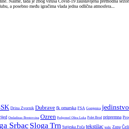
ine. Naime, tada je zbog virusa Covid-19 zaustavljena prethodna sezona
lubu, a posebno među igračima vlada jedna odlična atmosfera...
jedinstvo
BSK
Dubrave
fk omarska
Drina Zvornik
FSA
Gomjenica
Ozren
ijed
pripremna
Pro
Polet Brod
Omladinac Brestovcina
Podgrmeč Oštra Luka
ga Srbac
Sloga Trn
tekstilac
Čel
Sutjeska Foča
Zupa
teslic