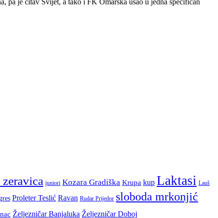
, pa je čitav Svijet, a tako i FK Omarska ušao u jedna specifičan
Laktasi
 zeravica
Kozara Gradiška
kup
Krupa
juniori
Lauš
sloboda mrkonjić
Proleter Teslić
Ravan
gres
Rudar Prijedor
Željezničar Banjaluka
Željezničar Doboj
inac