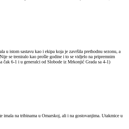
la u istom sastavu kao i ekipa koja je završila prethodnu sezonu, a
je se treniralo kao prošle godine i to se vidjelo na pripremnim
a čak 6-1 i u generalci od Slobode iz Mrkonjić Grada sa 4-1)
 je imala na tribinama u Omarskoj, ali i na gostovanjima. Utakmice u