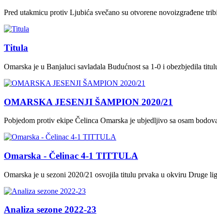
Pred utakmicu protiv Ljubića svečano su otvorene novoizgrađene tri
Titula
Omarska je u Banjaluci savladala Budućnost sa 1-0 i obezbjedila titu
OMARSKA JESENJI ŠAMPION 2020/21
Pobjedom protiv ekipe Čelinca Omarska je ubjedljivo sa osam bodova 
Omarska - Čelinac 4-1 TITTULA
Omarska je u sezoni 2020/21 osvojila titulu prvaka u okviru Druge li
Analiza sezone 2022-23