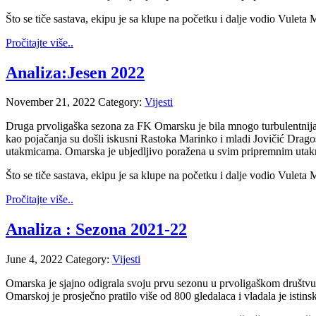
Što se tiče sastava, ekipu je sa klupe na početku i dalje vodio Vuleta
Pročitajte više..
Analiza:Jesen 2022
November 21, 2022
Category:
Vijesti
Druga prvoligaška sezona za FK Omarsku je bila mnogo turbulentnija i 
kao pojačanja su došli iskusni Rastoka Marinko i mladi Jovičić Dragos
utakmicama. Omarska je ubjedljivo poražena u svim pripremnim utakmi
Što se tiče sastava, ekipu je sa klupe na početku i dalje vodio Vuleta
Pročitajte više..
Analiza : Sezona 2021-22
June 4, 2022
Category:
Vijesti
Omarska je sjajno odigrala svoju prvu sezonu u prvoligaškom društvu, 
Omarskoj je prosječno pratilo više od 800 gledalaca i vladala je istinsk