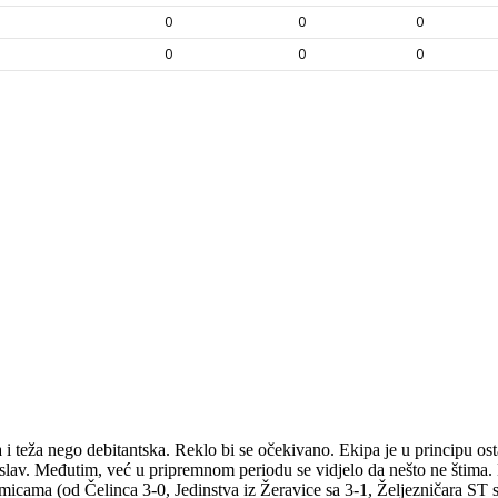
teža nego debitantska. Reklo bi se očekivano. Ekipa je u principu osta
lav. Međutim, već u pripremnom periodu se vidjelo da nešto ne štima. Ni
cama (od Čelinca 3-0, Jedinstva iz Žeravice sa 3-1, Željezničara ST s