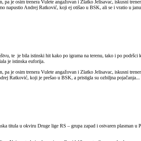
čan, pa je osim trenera Vulete angažovan i Zlatko Jelisavac, iskusni tren
 napustio Andrej Ratković, koji ej otišao u BSK, ali se i vratio u janua
u, te je bila istinski hit kako po igrama na terenu, tako i po podršci 
a je istinska euforija.
čan, pa je osim trenera Vulete angažovan i Zlatko Jelisavac, iskusni tre
ej Ratković, koji je prešao u BSK, a pristigla su ozbiljna pojačanja...
ska titula u okviru Druge lige RS – grupa zapad i ostvaren plasman u P