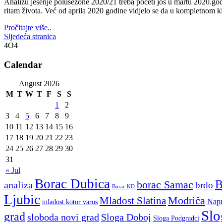
Analizu jesenje polusezone 2020/21 treba početi još u martu 2020.god
ritam života. Već od aprila 2020 godine vidjelo se da u kompletnom k
Pročitajte više..
Sljedeća stranica
4O4
Calendar
August 2026
M
T
W
T
F
S
S
1
2
3
4
5
6
7
8
9
10
11
12
13
14
15
16
17
18
19
20
21
22
23
24
25
26
27
28
29
30
31
« Jul
Borac Dubica
borac Samac
analiza
brdo
Borac KD
Ljubic
Modriča
Mladost Slatina
Napr
mladost kotor varos
Slo
grad
sloboda novi grad
Sloga Doboj
Sloga Podgradci