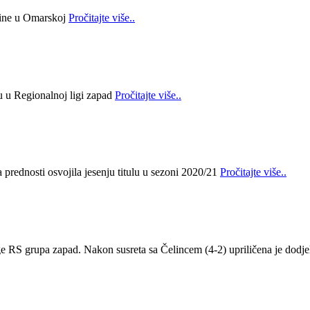
bine u Omarskoj
Pročitajte više..
lu u Regionalnoj ligi zapad
Pročitajte više..
prednosti osvojila jesenju titulu u sezoni 2020/21
Pročitajte više..
ge RS grupa zapad. Nakon susreta sa Čelincem (4-2) upriličena je dodje