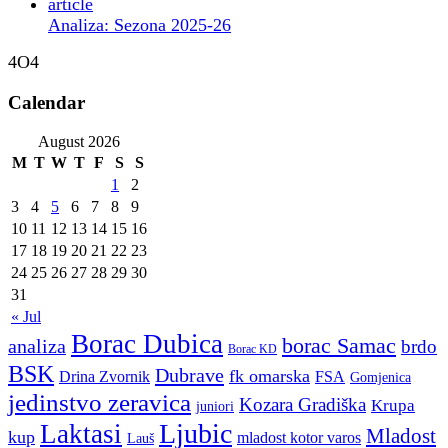
Analiza: Sezona 2025-26
4O4
Calendar
August 2026
M
T
W
T
F
S
S
1
2
3
4
5
6
7
8
9
10
11
12
13
14
15
16
17
18
19
20
21
22
23
24
25
26
27
28
29
30
31
« Jul
Borac Dubica
borac Samac
analiza
brdo
Borac KD
BSK
Dubrave
fk omarska
Drina Zvornik
FSA
Gomjenica
jedinstvo zeravica
Kozara Gradiška
Krupa
juniori
Ljubic
Laktasi
Mladost
kup
mladost kotor varos
Lauš