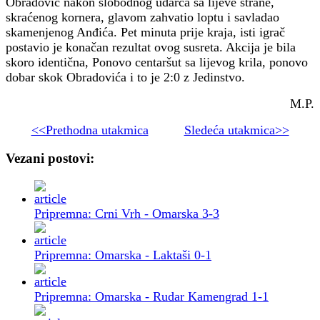
Obradović nakon slobodnog udarca sa lijeve strane,
skraćenog kornera, glavom zahvatio loptu i savladao
skamenjenog Anđića. Pet minuta prije kraja, isti igrač
postavio je konačan rezultat ovog susreta. Akcija je bila
skoro identična, Ponovo centaršut sa lijevog krila, ponovo
dobar skok Obradovića i to je 2:0 z Jedinstvo.
M.P.
<<Prethodna utakmica
Sledeća utakmica>>
Vezani postovi:
Pripremna: Crni Vrh - Omarska 3-3
Pripremna: Omarska - Laktaši 0-1
Pripremna: Omarska - Rudar Kamengrad 1-1