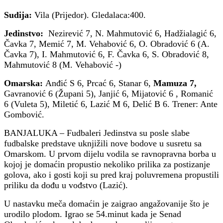
Sudija:
Vila (Prijedor). Gledalaca:400.
Jedinstvo:
Nezirević 7, N. Mahmutović 6, Hadžialagić 6,
Čavka 7, Memić 7, M. Vehabović 6, O. Obradović 6 (A.
Čavka 7), I. Mahmutović 6, F. Čavka 6, S. Obradović 8,
Mahmutović 8 (M. Vehabović -)
Omarska:
Anđić S 6, Prcać 6, Stanar 6,
Mamuza 7,
Gavranović 6 (Župani 5), Janjić 6, Mijatović 6 , Romanić
6 (Vuleta 5), Miletić 6, Lazić M 6, Delić B 6. Trener: Ante
Gombović.
BANJALUKA – Fudbaleri Jedinstva su posle slabe
fudbalske predstave uknjižili nove bodove u susretu sa
Omarskom. U prvom dijelu vodila se ravnopravna borba u
kojoj je domaćin propustio nekoliko prilika za postizanje
golova, ako i gosti koji su pred kraj poluvremena propustili
priliku da dođu u vođstvo (Lazić).
U nastavku meča domaćin je zaigrao angažovanije što je
urodilo plodom. Igrao se 54.minut kada je Senad